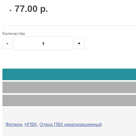
77.00 р.
Количество
-
+
Фитинги
,
НПВХ
,
Отвод ПВХ канализационный