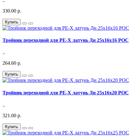
..
330.00 р.
Купить
Тройник переходной для PE-X латунь Дн 25х16х16 РОС
..
264.60 р.
Купить
Тройник переходной для PE-X латунь Дн 25х16х20 РОС
..
321.00 р.
Купить