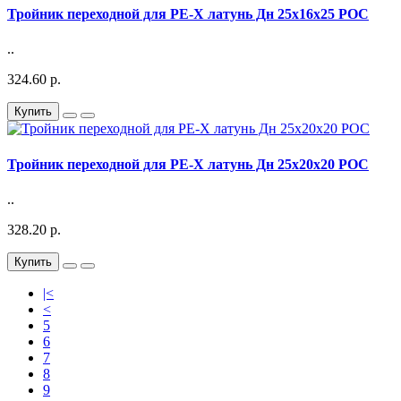
Тройник переходной для PE-X латунь Дн 25х16х25 РОС
..
324.60 р.
Купить
Тройник переходной для PE-X латунь Дн 25х20х20 РОС
..
328.20 р.
Купить
|<
<
5
6
7
8
9