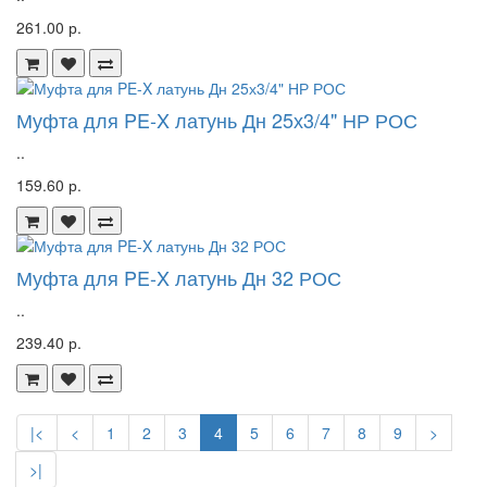
261.00 р.
Муфта для PE-X латунь Дн 25х3/4" НР РОС
..
159.60 р.
Муфта для PE-X латунь Дн 32 РОС
..
239.40 р.
|<
<
1
2
3
4
5
6
7
8
9
>
>|