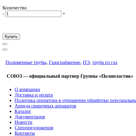
Количество
-
+
Купить
Полимерные трубы
,
Газоснабжение
,
ПЭ
,
труба пэ газ
СОЮЗ — официальный партнер Группы «Полипластик»
О компании
Доставка и оплата
Политика оператора в отношении обработки персональн
Аренда сварочных аппаратов
Каталог
Документация
Новости
Спецпредложения
Контакты